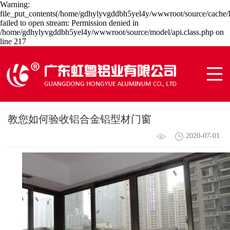
Warning:
file_put_contents(/home/gdhylyvgddbh5yel4y/wwwroot/source/cache/l
failed to open stream: Permission denied in
/home/gdhylyvgddbh5yel4y/wwwroot/source/model/api.class.php on
line 217
教您如何验收铝合金铝型材门窗
2020-07-01