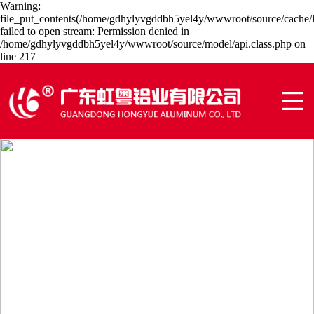
Warning:
file_put_contents(/home/gdhylyvgddbh5yel4y/wwwroot/source/cache/l
failed to open stream: Permission denied in
/home/gdhylyvgddbh5yel4y/wwwroot/source/model/api.class.php on
line 217